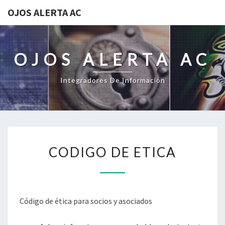
OJOS ALERTA AC
OJOS ALERTA AC
Integradores De Información
CODIGO
CODIGO DE ETICA
DE
ETICA
Código de ética para socios y asociados