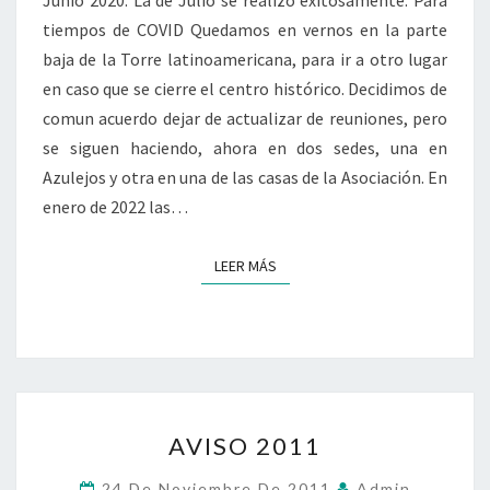
Junio 2020. La de Julio se realizó exitosamente. Para
tiempos de COVID Quedamos en vernos en la parte
baja de la Torre latinoamericana, para ir a otro lugar
en caso que se cierre el centro histórico. Decidimos de
comun acuerdo dejar de actualizar de reuniones, pero
se siguen haciendo, ahora en dos sedes, una en
Azulejos y otra en una de las casas de la Asociación. En
enero de 2022 las…
LEER MÁS
LEER MÁS
AVISO
AVISO 2011
2011
24 De Noviembre De 2011
Admin